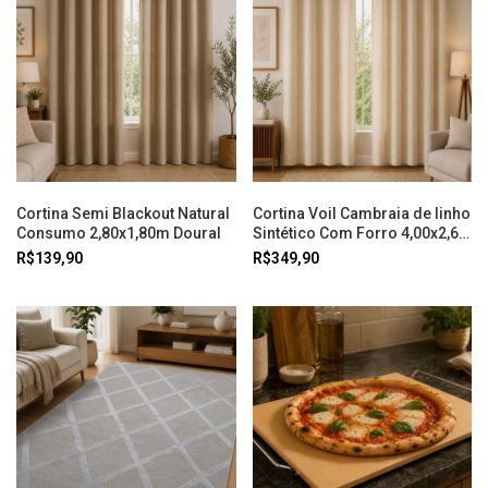
Cortina Semi Blackout Natural
Cortina Voil Cambraia de linho
Consumo 2,80x1,80m Doural
Sintético Com Forro 4,00x2,60
Bege Doural
R$139,90
R$349,90