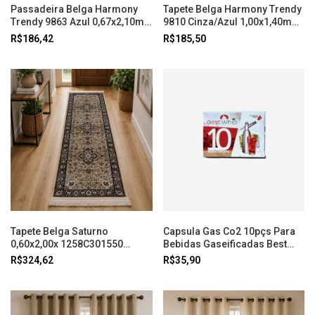
Passadeira Belga Harmony
Tapete Belga Harmony Trendy
Trendy 9863 Azul 0,67x2,10m
9810 Cinza/Azul 1,00x1,40m
Abdalla
Abdalla
R$186,42
R$185,50
Tapete Belga Saturno
Capsula Gas Co2 10pçs Para
0,60x2,00x 1258C301550
Bebidas Gaseificadas Best
Dourado Abdalla
Whip
R$324,62
R$35,90