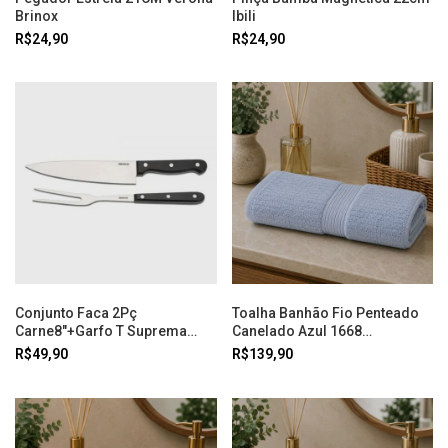
Brinox
Ibili
R$24,90
R$24,90
Conjunto Faca 2Pç
Toalha Banhão Fio Penteado
Carne8"+Garfo T Suprema
Canelado Azul 1668
Brinox
Buddemeyer
R$49,90
R$139,90