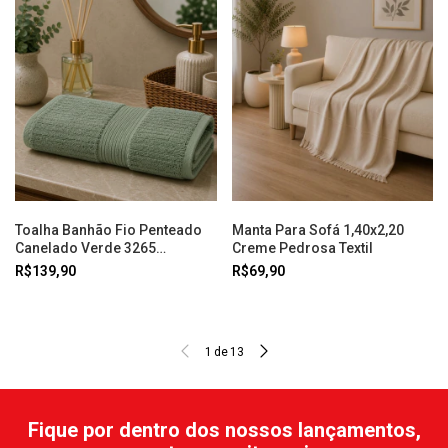
Toalha Banhão Fio Penteado
Manta Para Sofá 1,40x2,20
Canelado Verde 3265
Creme Pedrosa Textil
Buddemeyer
R$139,90
R$69,90
1
de
13
Fique por dentro dos nossos lançamentos,