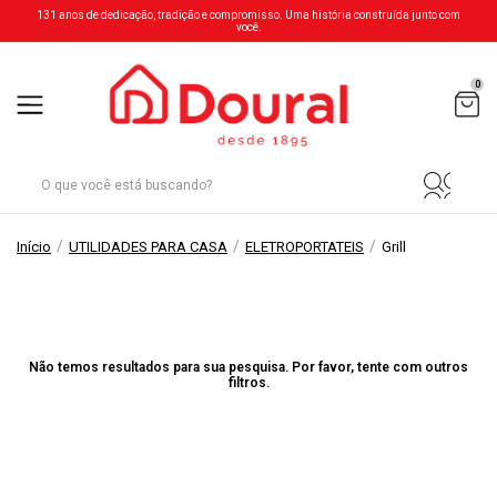
131 anos de dedicação, tradição e compromisso. Uma história construída junto com
você.
0
/
/
/
Início
UTILIDADES PARA CASA
ELETROPORTATEIS
Grill
Não temos resultados para sua pesquisa. Por favor, tente com outros
filtros.