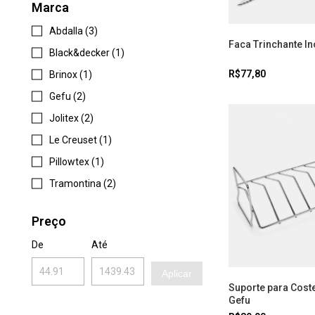
Marca
Abdalla (3)
Faca Trinchante I
Black&decker (1)
R$77,80
Brinox (1)
Gefu (2)
Jolitex (2)
Le Creuset (1)
Pillowtex (1)
Tramontina (2)
Preço
De
Até
Aplicar
Suporte para Cost
Gefu