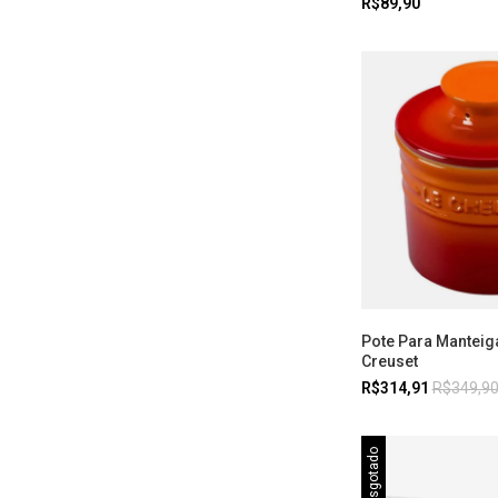
R$89,90
Pote Para Manteiga
Creuset
R$314,91
R$349,9
Esgotado