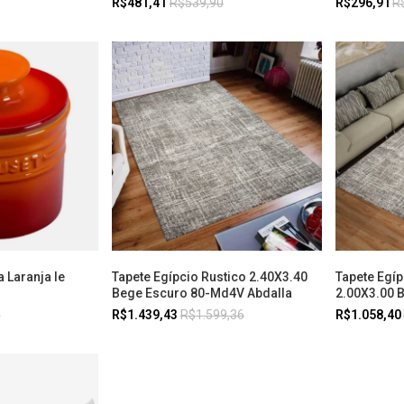
R$481,41
R$539,90
R$296,91
R
 Laranja le
Tapete Egípcio Rustico 2.40X3.40
Tapete Egí
Bege Escuro 80-Md4V Abdalla
2.00X3.00 
0
R$1.439,43
R$1.599,36
R$1.058,40