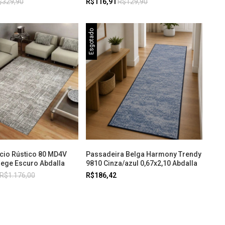
$329,90
R$116,91
R$129,90
Esgotado
pcio Rústico 80 MD4V
Passadeira Belga Harmony Trendy
Bege Escuro Abdalla
9810 Cinza/azul 0,67x2,10 Abdalla
R$1.176,00
R$186,42