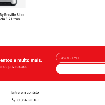
y Breville Slice
ela 3.7 Litros
entos e muito mais.
a de privacidade.
Entre em contato
(11) 96353-0836