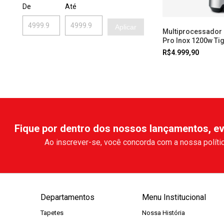
De
Até
Aplicar
Multiprocessador B
Pro Inox 1200w Tig
127v Tramontina
R$4.999,90
Fique por dentro dos nossos lançamentos, ev
Ao inscrever-se, você concorda com a nossa polític
Departamentos
Menu Institucional
Tapetes
Nossa História