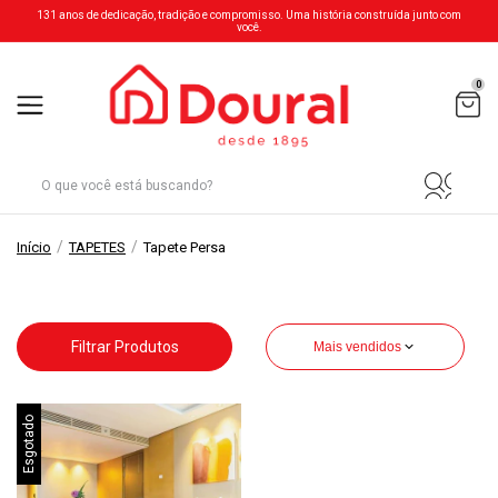
131 anos de dedicação, tradição e compromisso. Uma história construída junto com
você.
0
/
/
Início
TAPETES
Tapete Persa
Filtrar Produtos
Mais vendidos
Esgotado