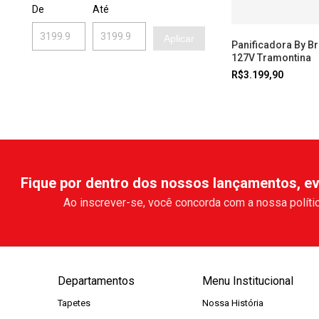
De
Até
Aplicar
Panificadora By Br
127V Tramontina
R$3.199,90
Fique por dentro dos nossos lançamentos, ev
Ao inscrever-se, você concorda com a nossa polític
Departamentos
Menu Institucional
Tapetes
Nossa História