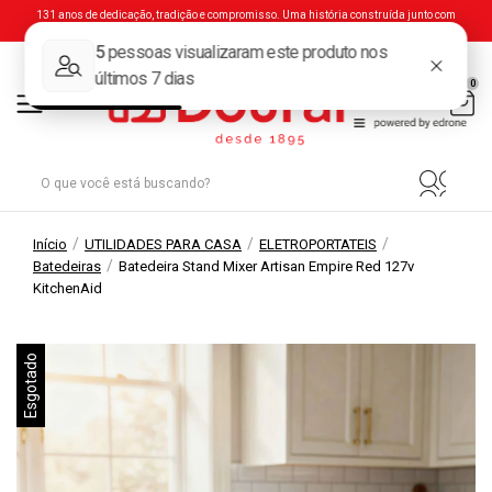
131 anos de dedicação, tradição e compromisso. Uma história construída junto com
você.
0
/
/
/
Início
UTILIDADES PARA CASA
ELETROPORTATEIS
/
Batedeiras
Batedeira Stand Mixer Artisan Empire Red 127v
KitchenAid
Esgotado