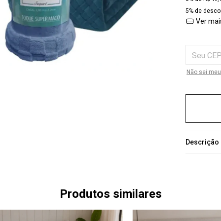
5% de desco
Ver mai
Entregas par
Não sei meu
Descrição
Produtos similares