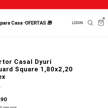
0
 para Casa
OFERTAS 🎁
LOGIN
tor Casal Dyuri
uard Square 1,80x2,20
ex
9
,90
97
sem juros