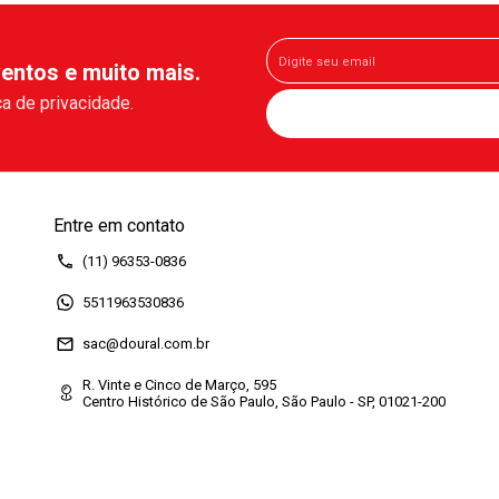
entos e muito mais.
a de privacidade.
Entre em contato
(11) 96353-0836
5511963530836
sac@doural.com.br
R. Vinte e Cinco de Março, 595
Centro Histórico de São Paulo, São Paulo - SP, 01021-200