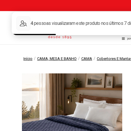
Tape
/
/
/
Início
CAMA, MESA E BANHO
CAMA
Cobertores E Manta