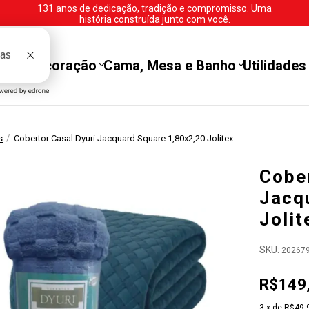
131 anos de dedicação, tradição e compromisso. Uma
história construída junto com você.
tes
Decoração
Cama, Mesa e Banho
Utilidades
/
s
Cobertor Casal Dyuri Jacquard Square 1,80x2,20 Jolitex
Cober
Jacq
Jolit
SKU:
20267
R$149
3
x de
R$49,