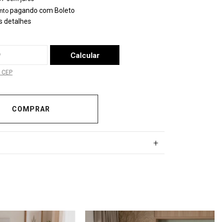
pagando com Boleto
nto
s detalhes
a o CEP:
Calcular
 CEP
+