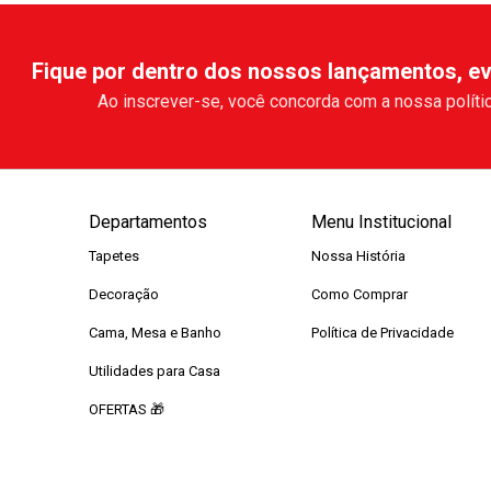
Fique por dentro dos nossos lançamentos, ev
Ao inscrever-se, você concorda com a nossa polític
Departamentos
Menu Institucional
Tapetes
Nossa História
Decoração
Como Comprar
Cama, Mesa e Banho
Política de Privacidade
Utilidades para Casa
OFERTAS 🎁