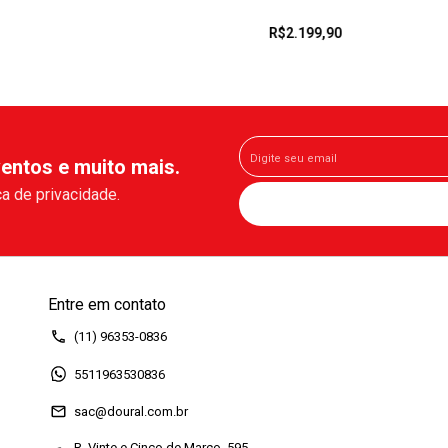
R$2.199,90
entos e muito mais.
a de privacidade.
Entre em contato
(11) 96353-0836
5511963530836
sac@doural.com.br
R. Vinte e Cinco de Março, 595