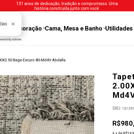
131 anos de dedicação, tradição e compromisso. Uma
história construída junto com você.
tes
Decoração
Cama, Mesa e Banho
Utilidades
.00X2.50 Bege Escuro 80-Md4V Abdalla
Tapet
2.00
Md4V
SKU:
18139
R$980
6
x de
R$163