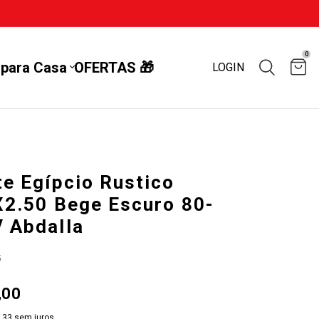
0
 para Casa
OFERTAS 🎁
LOGIN
e Egípcio Rustico
X2.50 Bege Escuro 80-
 Abdalla
5
,00
,33
sem juros