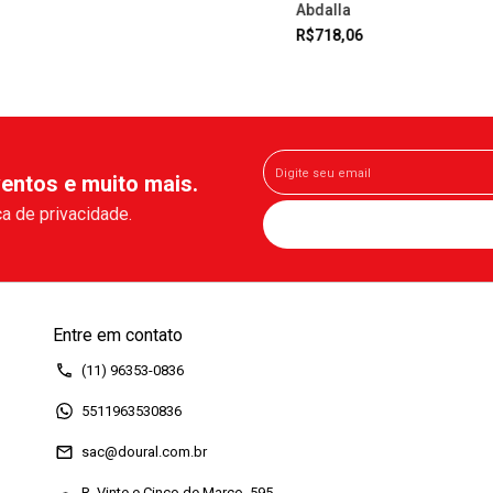
Abdalla
R$718,06
entos e muito mais.
a de privacidade.
Entre em contato
(11) 96353-0836
5511963530836
sac@doural.com.br
R. Vinte e Cinco de Março, 595