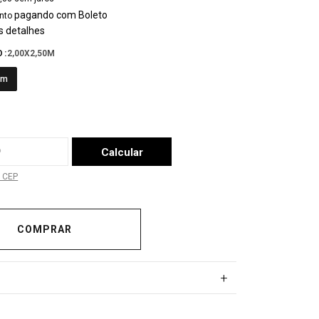
pagando com Boleto
nto
s detalhes
O:
2,00X2,50M
0m
a o CEP:
Calcular
 CEP
+