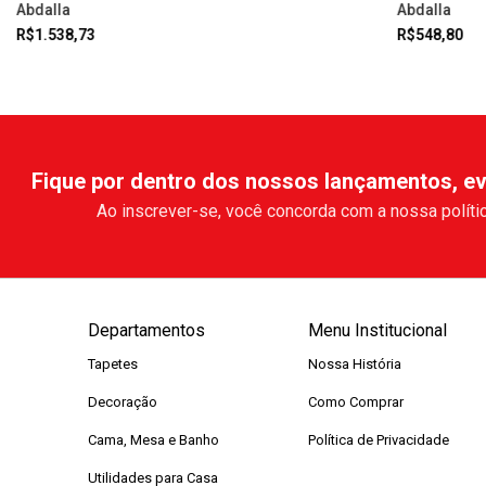
Abdalla
Abdalla
R$1.538,73
R$548,80
Fique por dentro dos nossos lançamentos, ev
Ao inscrever-se, você concorda com a nossa polític
Departamentos
Menu Institucional
Tapetes
Nossa História
Decoração
Como Comprar
Cama, Mesa e Banho
Política de Privacidade
Utilidades para Casa