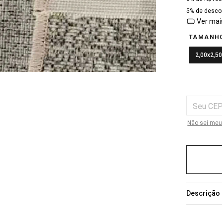
5% de desco
Ver mai
TAMANH
2,00x2,5
Entregas par
Não sei meu
Descrição