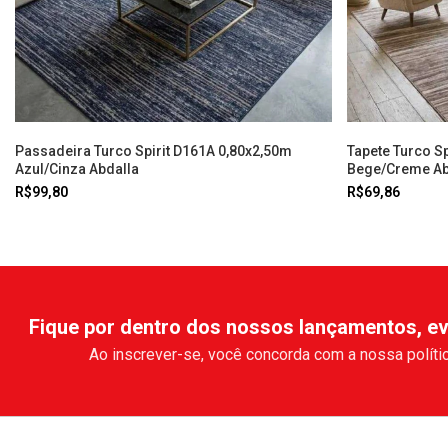
Passadeira Turco Spirit D161A 0,80x2,50m
Tapete Turco S
Azul/Cinza Abdalla
Bege/Creme Ab
R$99,80
R$69,86
Fique por dentro dos nossos lançamentos, ev
Ao inscrever-se, você concorda com a nossa polític