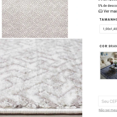
5% de desco
Ver mai
TAMANH
1,00x1,4
COR:
BRAN
Entregas par
Não sei meu