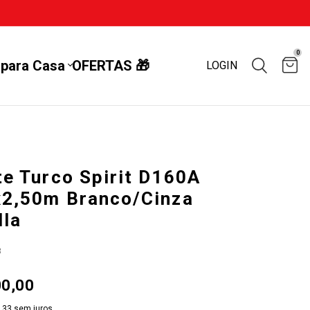
0
 para Casa
OFERTAS 🎁
LOGIN
te Turco Spirit D160A
x2,50m Branco/Cinza
lla
3
00,00
,33
sem juros