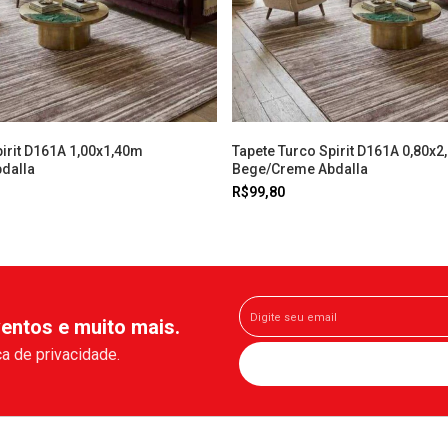
pirit D161A 1,00x1,40m
Tapete Turco Spirit D161A 0,80x
dalla
Bege/Creme Abdalla
R$99,80
entos e muito mais.
a de privacidade.