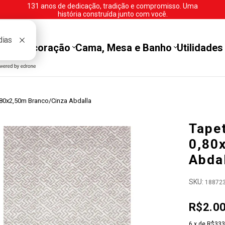
131 anos de dedicação, tradição e compromisso. Uma
história construída junto com você.
tes
Decoração
Cama, Mesa e Banho
Utilidades
,80x2,50m Branco/Cinza Abdalla
Tape
0,80
Abda
SKU:
18872
R$2.0
6
x de
R$333