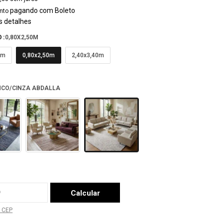
pagando com Boleto
nto
s detalhes
O:
0,80X2,50M
0m
0,80x2,50m
2,40x3,40m
CO/CINZA ABDALLA
a o CEP:
Calcular
 CEP