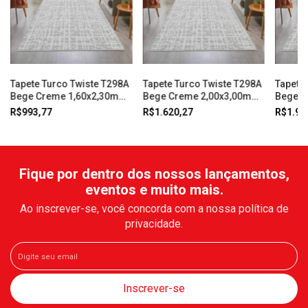
Tapete Turco Twiste T298A
Tapete Turco Twiste T298A
Tapete
Bege Creme 1,60x2,30m
Bege Creme 2,00x3,00m
Bege C
Abdalla
Abdalla
Abdall
R$993,77
R$1.620,27
R$1.94
Fique por dentro dos nossos lançamentos,
eventos e muito mais.
Ao inscrever-se, você concorda com a nossa política de
privacidade.