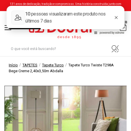
131 anos de dedicação, tradição e compromisso. Uma história construída junto com
você.
0
/
/
/
Início
TAPETES
Tapete Turco
Tapete Turco Twiste T298A
Bege Creme 2,40x3,50m Abdalla