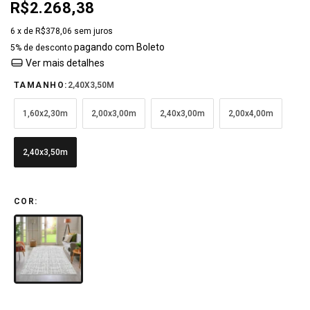
R$2.268,38
6
x de
R$378,06
sem juros
pagando com Boleto
5% de desconto
Ver mais detalhes
TAMANHO:
2,40X3,50M
1,60x2,30m
2,00x3,00m
2,40x3,00m
2,00x4,00m
2,40x3,50m
COR: