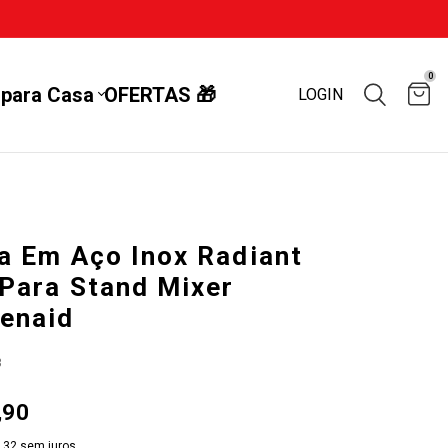
0
 para Casa
OFERTAS 🎁
LOGIN
a Em Aço Inox Radiant
 Para Stand Mixer
henaid
3
,90
,32
sem juros