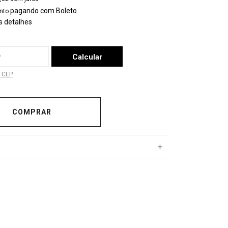
pagando com Boleto
nto
s detalhes
a o CEP:
Calcular
 CEP
+