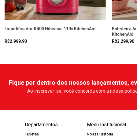
Liquidificador K400 Hibiscus 110v KitchenAid
Batedeira A
KitchenAid
R$2.999,90
R$3.299,90
Fique por dentro dos nossos lançamentos, ev
Ao inscrever-se, você concorda com a nossa polític
Departamentos
Menu Institucional
Tapetes
Nossa História