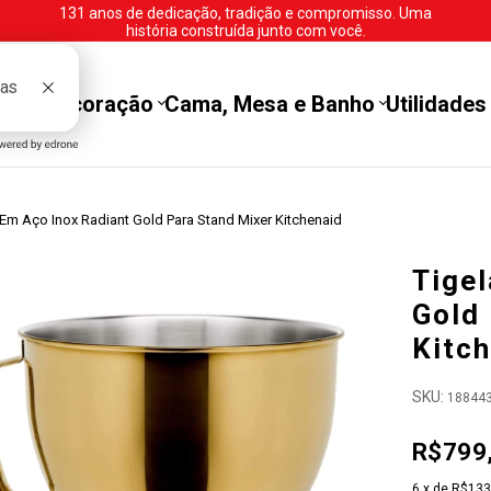
131 anos de dedicação, tradição e compromisso. Uma
história construída junto com você.
tes
Decoração
Cama, Mesa e Banho
Utilidades
 Em Aço Inox Radiant Gold Para Stand Mixer Kitchenaid
Tigel
Gold
Kitc
SKU:
18844
R$799
6
x de
R$133