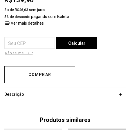
R$139,90
3
x de
R$46,63
sem juros
pagando com Boleto
5% de desconto
Ver mais detalhes
Entregas para o CEP:
Calcular
Não sei meu CEP
+
Descrição
Produtos similares