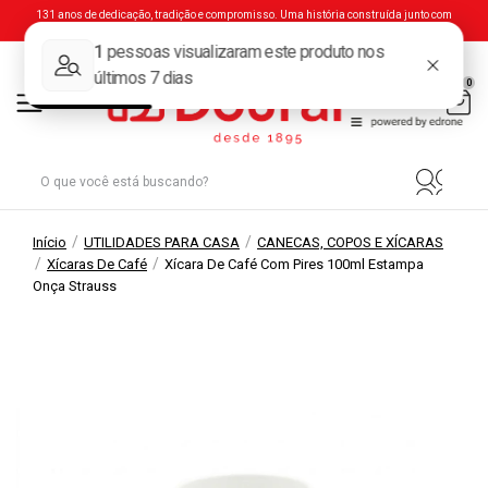
131 anos de dedicação, tradição e compromisso. Uma história construída junto com
você.
0
/
/
Início
UTILIDADES PARA CASA
CANECAS, COPOS E XÍCARAS
/
/
Xícaras De Café
Xícara De Café Com Pires 100ml Estampa
Onça Strauss