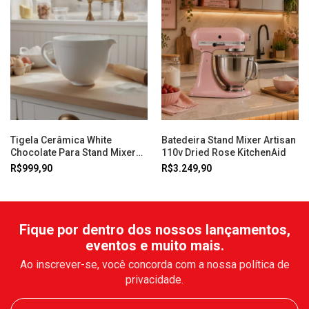
Tigela Cerâmica White
Batedeira Stand Mixer Artisan
Chocolate Para Stand Mixer
110v Dried Rose KitchenAid
Kitchenaid
R$999,90
R$3.249,90
Fique por dentro dos nossos lançamentos,
eventos e muito mais.
Ao inscrever-se, você concorda com a nossa política de
privacidade.