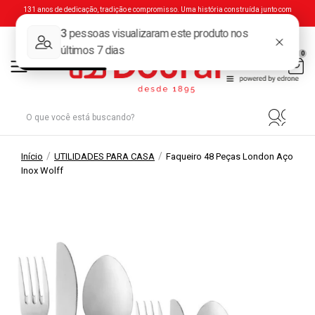
131 anos de dedicação, tradição e compromisso. Uma história construída junto com
você.
0
/
/
Início
UTILIDADES PARA CASA
Faqueiro 48 Peças London Aço
Inox Wolff