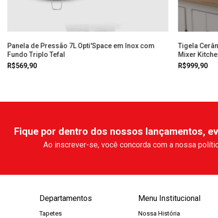
Panela de Pressão 7L Opti'Space em Inox com
Tigela Cerâ
Fundo Triplo Tefal
Mixer Kitch
R$569,90
R$999,90
Fique por dentro dos nossos lançamentos, ev
Ao inscrever-se, você concorda com a nossa polític
Departamentos
Menu Institucional
Tapetes
Nossa História