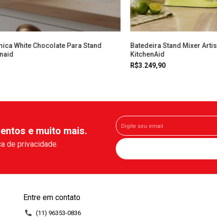
mica White Chocolate Para Stand
Batedeira Stand Mixer Arti
enaid
KitchenAid
R$3.249,90
entos e muito mais.
a de privacidade.
Entre em contato
(11) 96353-0836