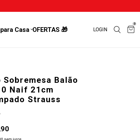
0
 para Casa
OFERTAS 🎁
LOGIN
o Sobremesa Balão
10 Naif 21cm
mpado Strauss
6
,90
30
sem juros