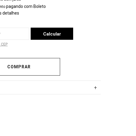
pagando com Boleto
nto
s detalhes
a o CEP:
Calcular
 CEP
+