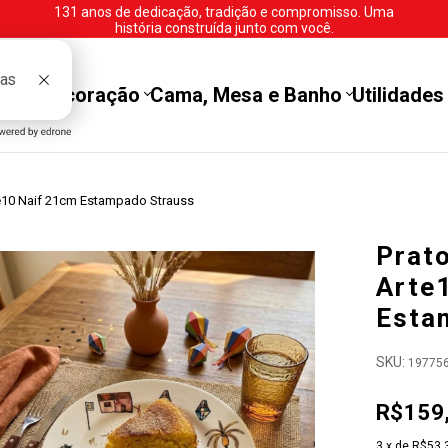
131 anos de dedicação, tradição e compromisso. Uma
história construída junto com você.
tes
Decoração
Cama, Mesa e Banho
Utilidades
e10 Naif 21cm Estampado Strauss
Prat
Arte
Esta
SKU:
19775
R$159
3
x de
R$53,