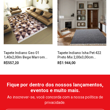
Tapete Indiano Geo 01
Tapete Indiano Isha Pet 422
1,40x2,00m Bege Marrom
Preto Mix 2,00x3,00cm
Abdalla
Abdalla
R$557,20
R$1.944,00
Fique por dentro dos nossos lançamentos,
eventos e muito mais.
Ao inscrever-se, você concorda com a nossa política de
privacidade.