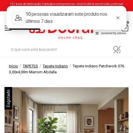
131 anos de dedicação, tradição e compromisso. Uma história construída junto com
você.
0
/
/
/
Início
TAPETES
Tapete Indiano
Tapete Indiano Patchwork 076
3,00x4,00m Marrom Abdalla
Esgotado