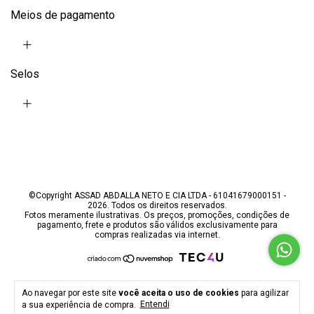
Meios de pagamento
Selos
©Copyright ASSAD ABDALLA NETO E CIA LTDA - 61041679000151 -
2026. Todos os direitos reservados.
Cobertor Casal Velour Neo
Fotos meramente ilustrativas. Os preços, promoções, condições de
pagamento, frete e produtos são válidos exclusivamente para
Clássico 180x220 Rose
compras realizadas via internet.
Camesa
+
R$89,90
2
x
de
R$44,95
(Ver parcelas)
Ao navegar por este site
você aceita o uso de cookies
para agilizar
a sua experiência de compra.
Entendi